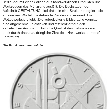
Jahrgang 2016
Berlin, der mit einer Collage aus handwerklichen Produkten und
Werkzeugen das Münzrund ausfüllt. Die Buchstaben der
Jahrgang 2017
Aufschrift GESTALTUNG sind dabei in eine Struktur integriert, die
an eine aus Würfeln bestehende Puzzlewand erinnert. Die
Jahrgang 2018
Wettbewerbsjury lobt: „Die aufgelockerte Bildsprache vermittelt
Jahrgang 2019
eine angenehme Leichtigkeit und referenziert auf den
ästhetischen Anspruch. Die hohe Qualität des Entwurfes wird
Jahrgang 2020
auch durch das unaufdringliche Zitat des ,Handwerksdaumens’
unterstützt.“
Jahrgang 2021
Jahrgang 2022
Die Konkurrenzentwürfe
Jahrgang 2023
Jahrgang 2024
Jahrgang 2025
Jahrgang 2026
Leserforum
Leserservice
Abonnement
Anzeigen