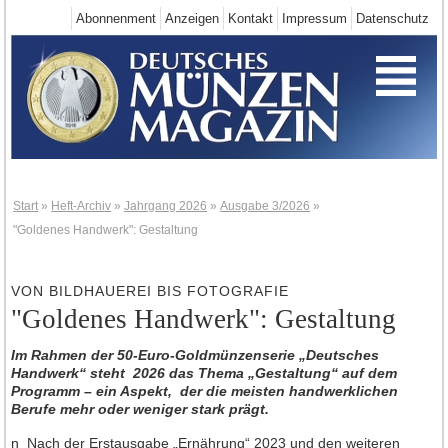
Abonnenment
Anzeigen
Kontakt
Impressum
Datenschutz
Start
Deutschland-Neuheiten
Neuheiten 2025
Neuheiten 2024
Neuheiten 2023
Neuheiten 2022
Start
»
Heft-Archiv
»
Jahrgang 2026
»
Ausgabe 3/2026
»
"Goldenes Handwerk": Gestaltung
Neuheiten 2021
Neuheiten 2020
VON BILDHAUEREI BIS FOTOGRAFIE
Neuheiten 2019
"Goldenes Handwerk": Gestaltung
Neuheiten 2018
Im Rahmen der 50-Euro-Goldmünzenserie „Deutsches
Neuheiten 2017
Handwerk“ steht 2026 das Thema „Gestaltung“ auf dem
Neuheiten 2016
Programm – ein Aspekt, der die meisten handwerklichen
Berufe mehr oder weniger stark prägt.
Neuheiten 2015
n Nach der Erstausgabe „Ernährung“ 2023 und den weiteren
Neuheiten 2014