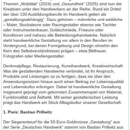
Themen „Mobilität“ (2024) und „Gesundheit“ (2025) sind nun die
Neuheiten 2013
Kreativen unter den Handwerkern an der Reihe. Rund ein Drittel
der über 130 Ausbildungsberufe im Handwerk gelten als
Neuheiten 2012
„gestaltungsabhängig“. Dazu gehören – männliche und weibliche
– Maler, Stuckateure oder Raumgestalter ebenso wie Tischler
Neuheiten 2011
oder Instrumentenbauer, Goldschmiede, Friseure oder
Neuheiten 2010
Konditoren und nahezu alle Bekleidungshandwerke. Natürlich
steht handwerkliche Gestaltung vor allem in den Berufen im
Neuheiten 2009
Vordergrund, bei denen Formgebung und Design ohnehin den
Kern des Selbstverständnisses prägen – etwa Bildhauer,
Neuheiten 2008
Fotografen oder Mediengestalter.
Neuheiten 2007
Denkmalpflege, Restaurierung, Kunsthandwerk, Kreativwirtschaft:
Neuheiten 2006
Was die gestaltenden Handwerke verbindet, ist ihr Anspruch,
Produkte und Leistungen so zu fertigen, dass sie über den
Neuheiten 2005
Anwendungsnutzen hinaus auch einen Beitrag zur Lebensqualität
Neuheiten 2004
und Lebenskultur erbringen. Dabei ist handwerkliche Gestaltung
insgesamt geprägt vom gekonnten Zusammenspiel von Material,
Neuheiten 2003
Funktionalität und Ästhetik. Mit seiner gestalterischen Leistung
prägt das Handwerk ein Stück Alltagskultur unserer Gesellschaft.
Neuheiten 2002
1. Preis: Bastian Prillwitz
Heft-Archiv
Der Siegerentwurf für die 50-Euro-Goldmünze „Gestaltung“ aus
Jahrgang 2015
der Serie „Deutsches Handwerk“ stammt von Bastian Prillwitz aus