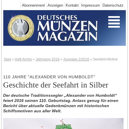
Abonnenment
Anzeigen
Kontakt
Impressum
Datenschutz
Start
Deutschland-Neuheiten
Neuheiten 2025
Neuheiten 2024
Neuheiten 2023
Neuheiten 2022
Start
»
Heft-Archiv
»
Jahrgang 2016
»
Ausgabe 2/2016
»
Seefahrt-Motive
Neuheiten 2021
Neuheiten 2020
110 JAHRE "ALEXANDER VON HUMBOLDT"
Geschichte der Seefahrt in Silber
Neuheiten 2019
Neuheiten 2018
Der deutsche Traditionssegler „Alexander von Humboldt“
feiert 2016 seinen 110. Geburtstag. Anlass genug für einen
Neuheiten 2017
Bericht über aktuelle Gedenkmünzen mit historischen
Schiffsmotiven aus aller Welt.
Neuheiten 2016
Neuheiten 2015
Neuheiten 2014