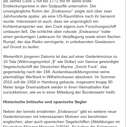
als James Cook 1768 bis 1771 mit ihr seine erste
Entdeckungsreise in den Südpazifik unternahm. Der
unvergängliche Ruhm der „Endeavour“ zeigte sich über zwei
Jahrhunderte später, als eine US-Raumfähre nach ihr benannt
wurde. Interessant ist auch, dass sie ursprünglich ein
Kohlentransporter war, den Cook eigens zum Forschungsschiff
umbauen ließ. Die schlichte aber robuste „Endeavour“ hatte
einen geräumigen Laderaum für Verpflegung sowie einen flachen
Rumpf, der das Risiko verringerte, in unbekannten Gewässern
auf Grund zu laufen.
Wesentlich jüngeren Datums ist das auf einer Gedenkmünze zu
10 Tala (Währungssymbol „$“ wie Dollar) von Samoa gewürdigte
Segelschulschiff der Deutschen Marine „Gorch Fock“, das
gegenwärtig nach der 168. Auslandsausbildungsreise seine
planmäßige Werftzeit in Wilhelmshaven absolviert. Im Sommer
2016 soll die 1958 in Hamburg gebaute, insgesamt knapp 90
Meter lange Dreimastbark wieder in ihren Heimathafen Kiel
zurückkehren, wie es in einer Mitteilung der Bundeswehr heißt.
Historische britische und spanische Segler
Neben der bereits erwähnten „Endeavour“ gibt es weitere neue
Gedenkmünzen mit interessanten Motiven von berühmten
englischen, aber auch spanischen Segelschiffen (Abbildungen im
Deutschen Münzen Magazin 2/2016). So haben die Salomonen