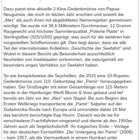
Jahrgang 2016
Dazu passt eine aktuelle 2-Kina-Gedenkmünze von Papua-
Jahrgang 2017
Neuguinea, die noch im letzten Jahr erschien und sowohl die
„Alex“ als auch ihren mit abgebildeten Namensgeber gemeinsam
Jahrgang 2018
würdigt. Sie wurde mit 38,6 Millimetern Durchmesser, 12 Gramm
Jahrgang 2019
Raugewicht und höchster Sammlerqualität „Polierte Platte“ in
Sterlingsilber (925/1000) geprägt, was auch für die weiteren hier
Jahrgang 2020
vorgestellten Schiffsmünzen gilt. Dies liegt daran, dass sie alle
Teil der internationalen Kollektion „Geschichte der Seefahrt“ sind.
Jahrgang 2021
Wobei in diesem Bericht als Besonderheit ausschließlich
Jahrgang 2022
Neuheiten von Inselstaaten vorkommen, die naturgemäß ein
besonders enges Verhältnis zur Seefahrt haben.
Jahrgang 2023
So wie beispielsweise die Seychellen, die 2015 eine 10-Rupees-
Jahrgang 2024
Gedenkmünze zum 110. Geburtstag der „Pamir“ herausgegeben
Jahrgang 2025
haben. Der Großsegler mit einer Gesamtlänge von 115 Metern
wurde in der Hamburger Werft Bloom & Voss gebaut und lief
Jahrgang 2026
bereits ein Jahr vor der „Alex“ vom Stapel. Bis zum Beginn des
Ersten Weltkriegs transportierte die „Pamir“ Salpeter auf der
Leserforum
Südamerika-Route nach Europa und umrundete dabei 18 Mal
das berühmt-berüchtigte Kap Hoorn. Danach wurde sie für
Leserservice
verschiedene Frachtfahrten eingesetzt und diente ab den 1950er
Jahren auch als Segelschulschiff. Ihr tragisches Ende – Vorlage
Abonnement
für den deutschen Fernsehfilm „Der Untergang der Pamir“ (2006)
Anzeigen
– kam 1957, als die Viermastbark in einem Hurrikan unter