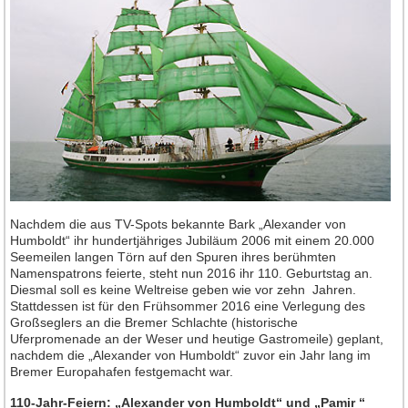
Neuheiten 2013
Neuheiten 2012
Neuheiten 2011
Neuheiten 2010
Neuheiten 2009
Neuheiten 2008
Neuheiten 2007
Neuheiten 2006
Nachdem die aus TV-Spots bekannte Bark „Alexander von
Humboldt“ ihr hundertjähriges Jubiläum 2006 mit einem 20.000
Neuheiten 2005
Seemeilen langen Törn auf den Spuren ihres berühmten
Neuheiten 2004
Namenspatrons feierte, steht nun 2016 ihr 110. Geburtstag an.
Diesmal soll es keine Weltreise geben wie vor zehn Jahren.
Neuheiten 2003
Stattdessen ist für den Frühsommer 2016 eine Verlegung des
Großseglers an die Bremer Schlachte (historische
Neuheiten 2002
Uferpromenade an der Weser und heutige Gastromeile) geplant,
nachdem die „Alexander von Humboldt“ zuvor ein Jahr lang im
Heft-Archiv
Bremer Europahafen festgemacht war.
Jahrgang 2015
110-Jahr-Feiern: „Alexander von Humboldt“ und „Pamir “