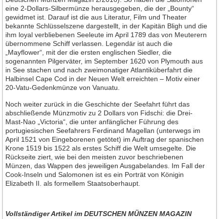
eine 2-Dollars-Silbermünze herausgegeben, die der „Bounty“
gewidmet ist. Darauf ist die aus Literatur, Film und Theater
bekannte Schlüsselszene dargestellt, in der Kapitän Bligh und die
ihm loyal verbliebenen Seeleute im April 1789 das von Meuterern
übernommene Schiff verlassen. Legendär ist auch die
„Mayflower“, mit der die ersten englischen Siedler, die
sogenannten Pilgerväter, im September 1620 von Plymouth aus
in See stachen und nach zweimonatiger Atlantiküberfahrt die
Halbinsel Cape Cod in der Neuen Welt erreichten – Motiv einer
20-Vatu-Gedenkmünze von Vanuatu.
Noch weiter zurück in die Geschichte der Seefahrt führt das
abschließende Münzmotiv zu 2 Dollars von Fidschi: die Drei-
Mast-Nao „Victoria“, die unter anfänglicher Führung des
portugiesischen Seefahrers Ferdinand Magellan (unterwegs im
April 1521 von Eingeborenen getötet) im Auftrag der spanischen
Krone 1519 bis 1522 als erstes Schiff die Welt umsegelte. Die
Rückseite ziert, wie bei den meisten zuvor beschriebenen
Münzen, das Wappen des jeweiligen Ausgabelandes. Im Fall der
Cook-Inseln und Salomonen ist es ein Porträt von Königin
Elizabeth II. als formellem Staatsoberhaupt.
Vollständiger Artikel
im DEUTSCHEN MÜNZEN MAGAZIN