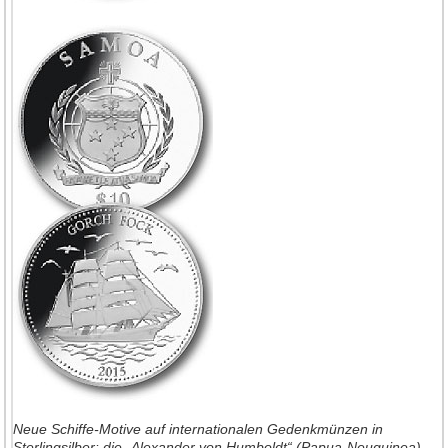
Neue Schiffe-Motive auf internationalen Gedenkmünzen in
Sterlingsilber: die „Alexander
von Humboldt“ (Papua-Neuguinea),