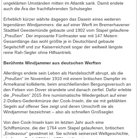
ungeklärten Umständen mitten im Atlantik sank. Damit endete
auch die Ära der frachtfahrenden Schulsegler.
Erheblich kürzer währte dagegen das Dasein eines weiteren
legendären Windjammers: die auf einer Werft im Bremerhavener
Stadtteil Geestemünde gebaute und 1902 vom Stapel gelaufene
„Preußen“. Der imposante Fünfmaster war mit 147 Metern
Gesamtlänge das wohl größte je in Deutschland gebaute
Segelschiff und zur Kaiserreichzeit sogar der weltweit längste
reine Rah-Segler ohne Hilfsantrieb.
Berühmte Windjammer aus deutschen Werften
Allerdings endete sein Leben als Handelsschiff abrupt, als die
„Preußen“ im November 1910 mit einem britischen Dampfer im
Ärmelkanal kollidierte, beim anschließenden Bergungsversuch an
den Felsen von Dover strandete und danach zerfiel. Dafür erlebte
die „Preußen“ 2015 ihre numismatische Wiedergeburt auf einer
2-Dollars-Gedenkmünze der Cook-Inseln, die sie mit geblähten
Segeln auf offener See zeigt und deren Umschrift sie als
Windjammer bezeichnet – also als schnellen Großsegler.
Von den Cook-Inseln kam im letzten Jahr auch eine
Schiffsmünze, die der 1764 vom Stapel gelaufenen, britischen
„Endeavour“ gewidmet ist. Sie schrieb seinerzeit Weltgeschichte,