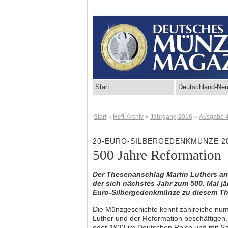
Start
Deutschland-Neu
Start
»
Heft-Archiv
»
Jahrgang 2016
»
Ausgabe 
20-EURO-SILBERGEDENKMÜNZE 2
500 Jahre Reformation
Der Thesenanschlag Martin Luthers am
der sich nächstes Jahr zum 500. Mal jä
Euro-Silbergedenkmünze zu diesem T
Die Münzgeschichte kennt zahlreiche numis
Luther und der Reformation beschäftigen
oder 1933 im Deutschen Reich und mit S