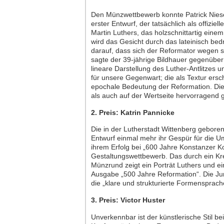
Den Münzwettbewerb konnte Patrick Niesel
erster Entwurf, der tatsächlich als offizie
Martin Luthers, das holzschnittartig ei
wird das Gesicht durch das lateinisch bed
darauf, dass sich der Reformator wegen 
sagte der 39-jährige Bildhauer gegenüber 
lineare Darstellung des Luther-Antlitzes u
für unsere Gegenwart; die als Textur er
epochale Bedeutung der Reformation. Die 
als auch auf der Wertseite hervorragend 
2. Preis: Katrin Pannicke
Die in der Lutherstadt Wittenberg geboren
Entwurf einmal mehr ihr Gespür für die 
ihrem Erfolg bei „600 Jahre Konstanzer Ko
Gestaltungswettbewerb. Das durch ein Kre
Münzrund zeigt ein Porträt Luthers und ein
Ausgabe „500 Jahre Reformation“. Die Jury 
die „klare und strukturierte Formensprac
3. Preis: Victor Huster
Unverkennbar ist der künstlerische Stil be