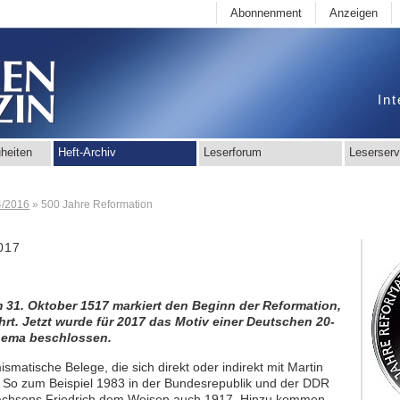
Abonnenment
Anzeigen
Int
heiten
Heft-Archiv
Leserforum
Leserserv
4/2016
»
500 Jahre Reformation
017
 31. Oktober 1517 markiert den Beginn der Reformation,
hrt. Jetzt wurde für 2017 das Motiv einer Deutschen 20-
hema beschlossen.
matische Belege, die sich direkt oder indirekt mit Martin
. So zum Beispiel 1983 in der Bundesrepublik und der DDR
achsens Friedrich dem Weisen auch 1917. Hinzu kommen