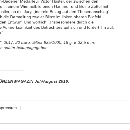
-Badener Medailleur Victor Huster, der zwischen den
wie in einem Wimmelbild einen Hammer und kleine Zettel mit
stler, so die Jury, „indirekt Bezug auf den Thesenanschlag“.
ie Darstellung zweier Blitze im linken oberen Bildfeld
ht den Entwurf. Und wörtlich: „Insbesondere durch die
ie Aufmerksamkeit des Betrachters auf sich und fordert ihn auf,
.“
, 2017, 20 Euro, Silber 925/1000, 18 g, ø 32,5 mm,
den später bekanntgegeben.
NZEN MAGAZIN Juli/August 2016.
mpressum