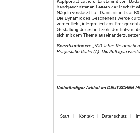
Kopfporträt Luthers: Er stammt vom Baden
handgeschnittenen Lettern der Inschrift 
Nägeln versteckt hat. Damit nimmt der Kün
Die Dynamik des Geschehens werde durch d
verdeutlicht, interpretiert das Preisgeric
Gestaltung der Schrift zieht der Entwurf d
sich mit dem Thema auseinanderzusetzen
Spezifikationen:
„500 Jahre Reformation“
Prägestätte Berlin (A). Die Auflagen wer
Vollständiger Artikel
im DEUTSCHEN MÜ
Start
Kontakt
Datenschutz
I