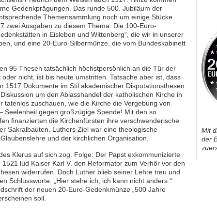
derne Gedenkprägungen. Das runde 500. Jubiläum der
 entsprechende Themensammlung noch um einige Stücke
2017 zwei Ausgaben zu diesem Thema: Die 100-Euro-
nkstätten in Eisleben und Wittenberg“, die wir in unserer
haben, und eine 20-Euro-Silbermünze, die vom Bundeskabinett
en 95 Thesen tatsächlich höchstpersönlich an die Tür der
oder nicht, ist bis heute umstritten. Tatsache aber ist, dass
r 1517 Dokumente im Stil akademischer Disputationsthesen
 Diskussion um den Ablasshandel der katholischen Kirche in
er tatenlos zuschauen, wie die Kirche die Vergebung von
 Seelenheil gegen großzügige Spende! Mit den so
fen finanzierten die Kirchenfürsten ihre verschwenderische
er Sakralbauten. Luthers Ziel war eine theologische
Mit 
laubenslehre und der kirchlichen Organisation.
der B
zuer
 des Klerus auf sich zog. Folge: Der Papst exkommunizierte
. 1521 lud Kaiser Karl V. den Reformator zum Verhör vor den
Thesen widerrufen. Doch Luther blieb seiner Lehre treu und
n Schlussworte: „Hier stehe ich, ich kann nicht anders.“
andschrift der neuen 20-Euro-Gedenkmünze „500 Jahre
rscheinen soll.