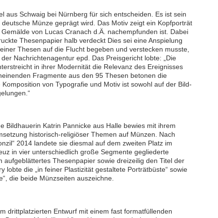
 aus Schwaig bei Nürnberg für sich entscheiden. Es ist sein
lle deutsche Münze geprägt wird. Das Motiv zeigt ein Kopfporträt
nem Gemälde von Lucas Cranach d.Ä. nachempfunden ist. Dabei
ruckte Thesenpapier halb verdeckt Dies sei eine Anspielung
seiner Thesen auf die Flucht begeben und verstecken musste,
der Nachrichtenagentur epd. Das Preisgericht lobte: „Die
nterstreicht in ihrer Modernität die Relevanz des Ereignisses
scheinenden Fragmente aus den 95 Thesen betonen die
Komposition von Typografie und Motiv ist sowohl auf der Bild-
gelungen.“
e Bildhauerin Katrin Pannicke aus Halle bewies mit ihrem
Umsetzung historisch-religiöser Themen auf Münzen. Nach
nzil“ 2014 landete sie diesmal auf dem zweiten Platz im
uz in vier unterschiedlich große Segmente gegliederte
 aufgeblättertes Thesenpapier sowie dreizeilig den Titel der
lobte die „in feiner Plastizität gestaltete Porträtbüste“ sowie
he“, die beide Münzseiten auszeichne.
im drittplatzierten Entwurf mit einem fast formatfüllenden