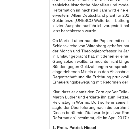
zahleiche historische Medaillen und mo
Reformation im nächsten Jahr wird eine
erweitern. Allein Deutschland plant für 
Goldmünze „UNESCO Welterbe – Luthergede
letzten Ausgabe ausführlich vorgestellt 
jetzt beschlossen wurde.
Ob Martin Luther nun die Papiere mit sein
Schlosskirche von Wittenberg geheftet hat 
der Mönch und Theologieprofessor im Jah
in Umlauf gebracht hat, mit denen er eine
Gang setzen wollte. Er mochte nicht läng
Sünden gegen Geldzahlungen versprach –
eingetriebenen Mitteln aus den Ablassbrie
Regentschaft und die Errichtung prunkvoll
Erneuerungsbewegung mit Reformen der G
Klar, dass er damit den Zorn großer Teile
Martin Luther und erklärte ihn zum Ketzer
Reichstag in Worms. Dort sollte er seine 
sagte der Überlieferung nach die berühmte
Dieses berühmte Zitat wurde jetzt zur R
Reformation“ bestimmt, die im April 2017 e
1. Preis: Patrick Niesel