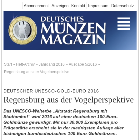
Abonnenment
Anzeigen
Kontakt
Impressum
Datenschutz
Start
Deutschland-Neuheiten
Neuheiten 2025
Neuheiten 2024
Neuheiten 2023
Neuheiten 2022
Start
»
Heft-Archiv
»
Jahrgang 2016
»
Ausgabe 5/2016
»
Regensburg aus der Vogelperspektive
Neuheiten 2021
Neuheiten 2020
DEUTSCHER UNESCO-GOLD-EURO 2016
Neuheiten 2019
Regensburg aus der Vogelperspektive
Neuheiten 2018
Das UNESCO-Welterbe „Altstadt Regensburg mit
Neuheiten 2017
Stadtamhof“ wird 2016 auf einer deutschen 100-Euro-
Neuheiten 2016
Goldmünze gewürdigt. Mit nur 30.000 Exemplaren pro
Prägestätte erscheint sie in der niedrigsten Auflage aller
Neuheiten 2015
bisherigen bundesdeutschen 100-Euro-Goldmünzen.
Neuheiten 2014