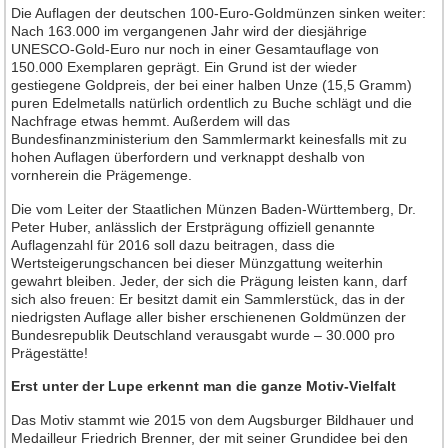
Die Auflagen der deutschen 100-Euro-Goldmünzen sinken weiter:
Neuheiten 2013
Nach 163.000 im vergangenen Jahr wird der diesjährige
UNESCO-Gold-Euro nur noch in einer Gesamtauflage von
Neuheiten 2012
150.000 Exemplaren geprägt. Ein Grund ist der wieder
gestiegene Goldpreis, der bei einer halben Unze (15,5 Gramm)
Neuheiten 2011
puren Edelmetalls natürlich ordentlich zu Buche schlägt und die
Neuheiten 2010
Nachfrage etwas hemmt. Außerdem will das
Bundesfinanzministerium den Sammlermarkt keinesfalls mit zu
Neuheiten 2009
hohen Auflagen überfordern und verknappt deshalb von
vornherein die Prägemenge.
Neuheiten 2008
Neuheiten 2007
Die vom Leiter der Staatlichen Münzen Baden-Württemberg, Dr.
Peter Huber, anlässlich der Erstprägung offiziell genannte
Neuheiten 2006
Auflagenzahl für 2016 soll dazu beitragen, dass die
Wertsteigerungschancen bei dieser Münzgattung weiterhin
Neuheiten 2005
gewahrt bleiben. Jeder, der sich die Prägung leisten kann, darf
Neuheiten 2004
sich also freuen: Er besitzt damit ein Sammlerstück, das in der
niedrigsten Auflage aller bisher erschienenen Goldmünzen der
Neuheiten 2003
Bundesrepublik Deutschland verausgabt wurde – 30.000 pro
Prägestätte!
Neuheiten 2002
Erst unter der Lupe erkennt man die ganze Motiv-Vielfalt
Heft-Archiv
Das Motiv stammt wie 2015 von dem Augsburger Bildhauer und
Jahrgang 2015
Medailleur Friedrich Brenner, der mit seiner Grundidee bei den