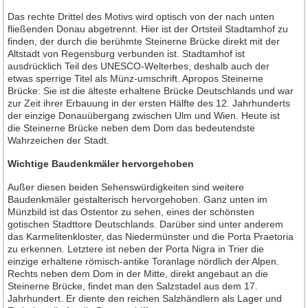
Das rechte Drittel des Motivs wird optisch von der nach unten
fließenden Donau abgetrennt. Hier ist der Ortsteil Stadtamhof zu
finden, der durch die berühmte Steinerne Brücke direkt mit der
Altstadt von Regensburg verbunden ist. Stadtamhof ist
ausdrücklich Teil des UNESCO-Welterbes, deshalb auch der
etwas sperrige Titel als Münz-umschrift. Apropos Steinerne
Brücke: Sie ist die älteste erhaltene Brücke Deutschlands und war
zur Zeit ihrer Erbauung in der ersten Hälfte des 12. Jahrhunderts
der einzige Donauübergang zwischen Ulm und Wien. Heute ist
die Steinerne Brücke neben dem Dom das bedeutendste
Wahrzeichen der Stadt.
Wichtige Baudenkmäler hervorgehoben
Außer diesen beiden Sehenswürdigkeiten sind weitere
Baudenkmäler gestalterisch hervorgehoben. Ganz unten im
Münzbild ist das Ostentor zu sehen, eines der schönsten
gotischen Stadttore Deutschlands. Darüber sind unter anderem
das Karmelitenkloster, das Niedermünster und die Porta Praetoria
zu erkennen. Letztere ist neben der Porta Nigra in Trier die
einzige erhaltene römisch-antike Toranlage nördlich der Alpen.
Rechts neben dem Dom in der Mitte, direkt angebaut an die
Steinerne Brücke, findet man den Salzstadel aus dem 17.
Jahrhundert. Er diente den reichen Salzhändlern als Lager und