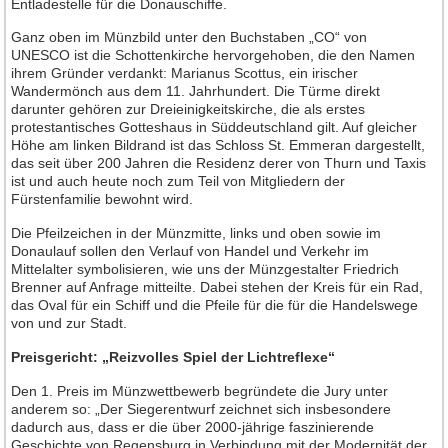
Entladestelle für die Donauschiffe.
Ganz oben im Münzbild unter den Buchstaben „CO“ von
UNESCO ist die Schottenkirche hervorgehoben, die den Namen
ihrem Gründer verdankt: Marianus Scottus, ein irischer
Wandermönch aus dem 11. Jahrhundert. Die Türme direkt
darunter gehören zur Dreieinigkeitskirche, die als erstes
protestantisches Gotteshaus in Süddeutschland gilt. Auf gleicher
Höhe am linken Bildrand ist das Schloss St. Emmeran dargestellt,
das seit über 200 Jahren die Residenz derer von Thurn und Taxis
ist und auch heute noch zum Teil von Mitgliedern der
Fürstenfamilie bewohnt wird.
Die Pfeilzeichen in der Münzmitte, links und oben sowie im
Donaulauf sollen den Verlauf von Handel und Verkehr im
Mittelalter symbolisieren, wie uns der Münzgestalter Friedrich
Brenner auf Anfrage mitteilte. Dabei stehen der Kreis für ein Rad,
das Oval für ein Schiff und die Pfeile für die für die Handelswege
von und zur Stadt.
Preisgericht: „Reizvolles Spiel der Lichtreflexe“
Den 1. Preis im Münzwettbewerb begründete die Jury unter
anderem so: „Der Siegerentwurf zeichnet sich insbesondere
dadurch aus, dass er die über 2000-jährige faszinierende
Geschichte von Regensburg in Verbindung mit der Modernität der