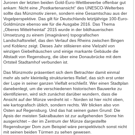
Jahrgang 2016
Juroren der letzten beiden Gold-Euro-Wettbewerbe offenbar gut
ankam: Nicht eine „Postkartenansicht“ des UNESCO-Welterbes
Jahrgang 2017
sollte das Münzmotiv zieren, sondern eine Gesamtschau aus der
Vogelperspektive. Das gilt für Deutschlands letztjährige 100-Euro-
Jahrgang 2018
Goldmünze ebenso wie für die Ausgabe 2016. Das Thema
Jahrgang 2019
„Oberes Mittelrheintal“ 2015 wurde in der bildhauerischen
Umsetzung zu einem (imaginären) topografischen
Jahrgang 2020
Landschaftsrelief, das den Verlauf des Rheins zwischen Bingen
und Koblenz zeigt. Dieses Jahr stilisieren eine Vielzahl von
Jahrgang 2021
winzigen Giebelhäuschen und einige markante Gebäude die
Jahrgang 2022
Altstadt von Regensburg, die über eine Donaubrücke mit dem
Ortsteil Stadtamhof verbunden ist.
Jahrgang 2023
Das Münzmotiv präsentiert sich dem Betrachter damit einmal
Jahrgang 2024
mehr als sehr kleinteilig strukturiertes Relief, das sich erst unter
Jahrgang 2025
der Lupe in seiner ganzen Vielfalt erschließt. Wer einen Stadtplan
danebenlegt, um die verschiedenen historischen Bauwerke zu
Jahrgang 2026
identifizieren, wird sich zunächst darüber wundern, dass die
Ansicht auf der Münze verdreht ist – Norden ist hier nicht oben,
Leserforum
wie kartografisch üblich, sondern rechts. Wir blicken also von
Osten auf Regensburg. Und das hat seinen guten Grund: Die
Leserservice
Apsis der meisten Sakralbauten ist zur aufgehenden Sonne hin
ausgerichtet – der im Zentrum der Münze dargestellte
Abonnement
Regensburger Dom zum Beispiel wäre perspektivisch sonst nicht
Anzeigen
mit seinen beiden Türmen zu sehen gewesen.