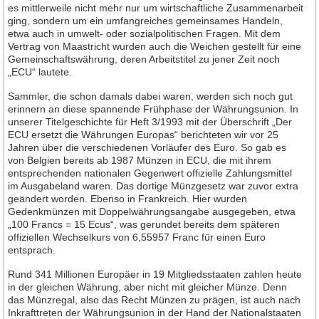
es mittlerweile nicht mehr nur um wirtschaftliche Zusammenarbeit
Neuheiten 2013
ging, sondern um ein umfangreiches gemeinsames Handeln,
etwa auch in umwelt- oder sozialpolitischen Fragen. Mit dem
Neuheiten 2012
Vertrag von Maastricht wurden auch die Weichen gestellt für eine
Gemeinschaftswährung, deren Arbeitstitel zu jener Zeit noch
Neuheiten 2011
„ECU“ lautete.
Neuheiten 2010
Sammler, die schon damals dabei waren, werden sich noch gut
Neuheiten 2009
erinnern an diese spannende Frühphase der Währungsunion. In
unserer Titelgeschichte für Heft 3/1993 mit der Überschrift „Der
Neuheiten 2008
ECU ersetzt die Währungen Europas“ berichteten wir vor 25
Jahren über die verschiedenen Vorläufer des Euro. So gab es
Neuheiten 2007
von Belgien bereits ab 1987 Münzen in ECU, die mit ihrem
Neuheiten 2006
entsprechenden nationalen Gegenwert offizielle Zahlungsmittel
im Ausgabeland waren. Das dortige Münzgesetz war zuvor extra
Neuheiten 2005
geändert worden. Ebenso in Frankreich. Hier wurden
Gedenkmünzen mit Doppelwährungsangabe ausgegeben, etwa
Neuheiten 2004
„100 Francs = 15 Ecus“, was gerundet bereits dem späteren
Neuheiten 2003
offiziellen Wechselkurs von 6,55957 Franc für einen Euro
entsprach.
Neuheiten 2002
Rund 341 Millionen Europäer in 19 Mitgliedsstaaten zahlen heute
Heft-Archiv
in der gleichen Währung, aber nicht mit gleicher Münze. Denn
das Münzregal, also das Recht Münzen zu prägen, ist auch nach
Jahrgang 2015
Inkrafttreten der Währungsunion in der Hand der Nationalstaaten