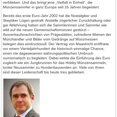
Jahrgang 2016
verblieben. Und das bringt jene „Vielfalt in Einheit“, die
Münzensammler in ganz Europa seit 16 Jahren begeistert.
Jahrgang 2017
Bereits das erste Euro-Jahr 2002 hat die Nostalgiker und
Jahrgang 2018
Skeptiker Lügen gestraft: Anstelle zögerlicher Zurückhaltung oder
Jahrgang 2019
gar Ablehnung haben sich die Sammlerinnen und Sammler wie
wild auf die neuen Gemeinschaftsmünzen gestürzt –
Jahrgang 2020
Ausverkaufsnachrichten von Prägestätten, zufriedene Mienen der
Münzhändler und Bilder vom Gedränge auf Münzmessen
Jahrgang 2021
belegen dies eindrucksvoll. Der Vertrag von Maastricht eröffnete
Jahrgang 2022
vor einem Vierteljahrhundert die historisch einmalige Chance,
einen nie dagewesenen währungspolitischen Umbruch
Jahrgang 2023
numismatisch zu begleiten. Dabei wirkte die Einführung des Euro
zugleich wie ein Jungbrunnen für das Hobby Münzensammeln,
Jahrgang 2024
lockte Neusammler zu Hunderttausenden an. Viele von ihnen
Jahrgang 2025
sind dieser Leidenschaft bis heute treu geblieben.
Jahrgang 2026
Leserforum
Leserservice
Abonnement
Anzeigen