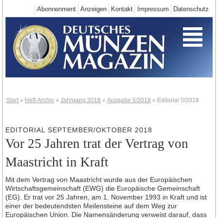
Abonnenment
Anzeigen
Kontakt
Impressum
Datenschutz
Start
Deutschland-Neuheiten
Neuheiten 2025
Neuheiten 2024
Neuheiten 2023
Neuheiten 2022
Start
»
Heft-Archiv
»
Jahrgang 2018
»
Ausgabe 5/2018
»
Editorial 5/2018
Neuheiten 2021
Neuheiten 2020
EDITORIAL SEPTEMBER/OKTOBER 2018
Vor 25 Jahren trat der Vertrag von
Neuheiten 2019
Maastricht in Kraft
Neuheiten 2018
Neuheiten 2017
Mit dem Vertrag von Maastricht wurde aus der Europäischen
Neuheiten 2016
Wirtschaftsgemeinschaft (EWG) die Europäische Gemeinschaft
(EG). Er trat vor 25 Jahren, am 1. November 1993 in Kraft und ist
Neuheiten 2015
einer der bedeutendsten Meilensteine auf dem Weg zur
Europäischen Union. Die Namensänderung verweist darauf, dass
Neuheiten 2014