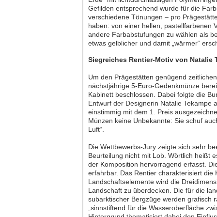
Gefilden entsprechend wurde für die Farbe
verschiedene Tönungen – pro Prägestätte
haben: von einer hellen, pastellfarbenen
andere Farbabstufungen zu wählen als be
etwas gelblicher und damit „wärmer“ ersc
Siegreiches Rentier-Motiv von Natalie
Um den Prägestätten genügend zeitlichen
nächstjährige 5-Euro-Gedenkmünze berei
Kabinett beschlossen. Dabei folgte die B
Entwurf der Designerin Natalie Tekampe 
einstimmig mit dem 1. Preis ausgezeichnet 
Münzen keine Unbekannte: Sie schuf auch
Luft“.
Die Wettbewerbs-Jury zeigte sich sehr bee
Beurteilung nicht mit Lob. Wörtlich heißt 
der Komposition hervorragend erfasst. Di
erfahrbar. Das Rentier charakterisiert di
Landschaftselemente wird die Dreidimensi
Landschaft zu überdecken. Die für die la
subarktischer Bergzüge werden grafisch ra
„sinnstiftend für die Wasseroberfläche zw
Hintergrund thematisiert dabei den Einflu