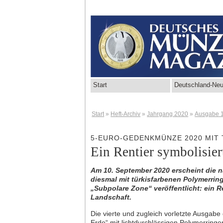
Start
Deutschland-Neu
Start
»
Heft-Archiv
»
Jahrgang 2020
»
Ausgabe 
5-EURO-GEDENKMÜNZE 2020 MIT
Ein Rentier symbolisier
Am 10. September 2020 erscheint die n
diesmal mit türkisfarbenen Polymerring
„Subpolare Zone“ veröffentlicht: ein R
Landschaft.
Die vierte und zugleich vorletzte Ausga
Erde“ mit lichtdurchlässigen Polymerring