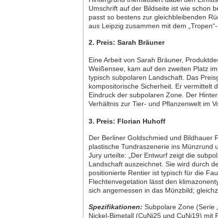
Umschrift auf der Bildseite ist wie scho
passt so bestens zur gleichbleibenden Rü
aus Leipzig zusammen mit dem „Tropen“-
2. Preis: Sarah Bräuner
Eine Arbeit von Sarah Bräuner, Produktde
Weißensee, kam auf den zweiten Platz im 
typisch subpolaren Landschaft. Das Preisg
kompositorische Sicherheit. Er vermittelt 
Eindruck der subpolaren Zone. Der Hinte
Verhältnis zur Tier- und Pflanzenwelt im V
3. Preis: Florian Huhoff
Der Berliner Goldschmied und Bildhauer Fl
plastische Tundraszenerie ins Münzrund 
Jury urteilte: „Der Entwurf zeigt die subp
Landschaft auszeichnet. Sie wird durch de
positionierte Rentier ist typisch für die F
Flechtenvegetation lässt den klimazonent
sich angemessen in das Münzbild; gleichze
Spezifikationen:
Subpolare Zone (Serie 
Nickel-Bimetall (CuNi25 und CuNi19) mit Po