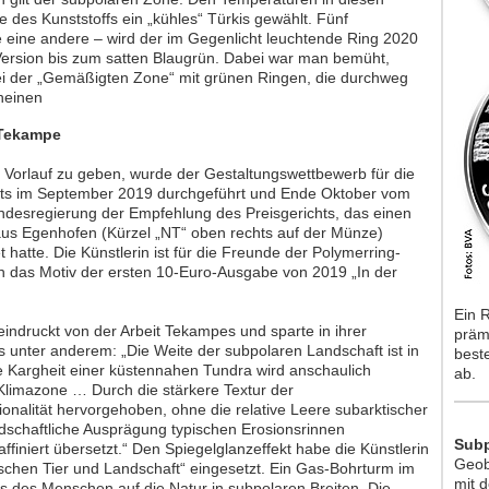
 des Kunststoffs ein „kühles“ Türkis gewählt. Fünf
 eine andere – wird der im Gegenlicht leuchtende Ring 2020
 Version bis zum satten Blaugrün. Dabei war man bemüht,
i der „Gemäßigten Zone“ mit grünen Ringen, die durchweg
heinen
 Tekampe
 Vorlauf zu geben, wurde der Gestaltungswettbewerb für die
ts im September 2019 durchgeführt und Ende Oktober vom
undesregierung der Empfehlung des Preisgerichts, das einen
aus Egenhofen (Kürzel „NT“ oben rechts auf der Münze)
hatte. Die Künstlerin ist für die Freunde der Polymerring-
 das Motiv der ersten 10-Euro-Ausgabe von 2019 „In der
Ein R
indruckt von der Arbeit Tekampes und sparte in ihrer
präm
es unter anderem: „Die Weite der subpolaren Landschaft ist in
beste
e Kargheit einer küstennahen Tundra wird anschaulich
ab.
e Klimazone … Durch die stärkere Textur der
onalität hervorgehoben, ohne die relative Leere subarktischer
ndschaftliche Ausprägung typischen Erosionsrinnen
Subp
ffiniert übersetzt.“ Den Spiegelglanzeffekt habe die Künstlerin
Geob
ischen Tier und Landschaft“ eingesetzt. Ein Gas-Bohrturm im
mit d
ss des Menschen auf die Natur in subpolaren Breiten. Die