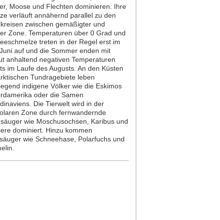
er, Moose und Flechten dominieren. Ihre
ze verläuft annähernd parallel zu den
rkreisen zwischen gemäßigter und
rer Zone. Temperaturen über 0 Grad und
eeschmelze treten in der Regel erst im
/Juni auf und die Sommer enden mit
ut anhaltend negativen Temperaturen
its im Laufe des Augusts. An den Küsten
arktischen Tundragebiete leben
iegend indigene Völker wie die Eskimos
ordamerika oder die Samen
inaviens. Die Tierwelt wird in der
olaren Zone durch fernwandernde
säuger wie Moschusochsen, Karibus und
iere dominiert. Hinzu kommen
nsäuger wie Schneehase, Polarfuchs und
elin.