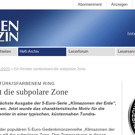
Abonnenment
Anzeigen
Int
heiten
Heft-Archiv
Leserforum
Leserserv
1/2020
»
Ein Rentier symbolisiert die subpolare Zone
 TÜRKISFARBENEM RING
t die subpolare Zone
ächste Ausgabe der 5-Euro-Serie „Klimazonen der Erde“,
en. Jetzt wurde das charakteristische Motiv für die
entier in einer typischen, küstennahen Tundra-
be der populären 5-Euro-Gedenkmünzenreihe „Klimazonen der
en gilt der subpolaren Zone. Den Temperaturen in diesen