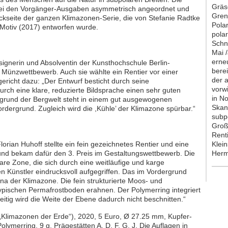
Gräs
n bei den Vorgänger-Ausgaben asymmetrisch angeordnet und
Gren
ckseite der ganzen Klimazonen-Serie, die von Stefanie Radtke
Pola
Motiv (2017) entworfen wurde.
pola
Schn
Mai 
erne
signerin und Absolventin der Kunsthochschule Berlin-
bere
Münzwettbewerb. Auch sie wählte ein Rentier vor einer
der 
ericht dazu: „Der Entwurf besticht durch seine
vorw
durch eine klare, reduzierte Bildsprache einen sehr guten
in N
rgrund der Bergwelt steht in einem gut ausgewogenen
Skand
ordergrund. Zugleich wird die ,Kühle’ der Klimazone spürbar.“
subp
Groß
Rent
orian Huhoff stellte ein fein gezeichnetes Rentier und eine
Klei
und bekam dafür den 3. Preis im Gestaltungswettbewerb. Die
Herm
olare Zone, die sich durch eine weitläufige und karge
n Künstler eindrucksvoll aufgegriffen. Das im Vordergrund
auna der Klimazone. Die fein strukturierte Moos- und
ypischen Permafrostboden erahnen. Der Polymerring integriert
itig wird die Weite der Ebene dadurch nicht beschnitten.“
„Klimazonen der Erde“), 2020, 5 Euro, Ø 27.25 mm, Kupfer-
lymerring, 9 g, Prägestätten A, D, F, G, J. Die Auflagen in