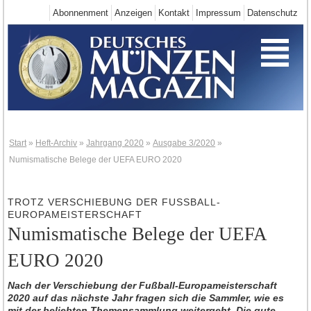
Abonnenment
Anzeigen
Kontakt
Impressum
Datenschutz
Start
Deutschland-Neuheiten
Neuheiten 2025
Neuheiten 2024
Neuheiten 2023
Neuheiten 2022
Start
»
Heft-Archiv
»
Jahrgang 2020
»
Ausgabe 3/2020
»
Numismatische Belege der UEFA EURO 2020
Neuheiten 2021
Neuheiten 2020
TROTZ VERSCHIEBUNG DER FUSSBALL-E
Neuheiten 2019
UROPAMEISTERSCHAFT
Neuheiten 2018
Numismatische Belege der UEFA
Neuheiten 2017
EURO 2020
Neuheiten 2016
Nach der Verschiebung der Fußball-Europameisterschaft
Neuheiten 2015
2020 auf das nächste Jahr fragen sich die Sammler, wie es
Neuheiten 2014
mit der beliebten Themensammlung weitergeht. Die gute