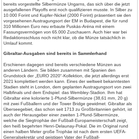
bereits vorgestellte Silbermünze Ungarns, das sich über die jetzt
ausgefallenen Playoffs erst noch qualifizieren musste. In Silber zu
10.000 Forint und Kupfer-Nickel (2000 Forint) präsentiert sie den
vorgesehenen Austragungsort der EM in Budapest, die für rund
310 Millionen Euro neu erbaute Puskás-Aréna mit einem
Fassungsvermögen von 65.000 Zuschauern. Auch hier war bei
Redaktionsschluss noch nicht klar, ob die Münze tatsächlich in
Umlauf kommt.
Gibraltar-Ausgaben sind bereits in Sammlerhand
Erschienen dagegen sind bereits verschiedene Münzen aus
anderen Ländern. Sie bilden zusammen mit Spanien den
Grundstock der „EURO 2020“-Kollektion, die jetzt allerdings erst
2021 komplettiert werden kann. Eines der weltweit bekanntesten
Stadien steht in London, dem geplanten Austragungsort von zwei
Halbfinals und dem Endspiel: das Wembley-Stadion. Ihm hat
Gibraltar eine kolorierte 1-Pfund-Silbermünze (38,61 mm, 20 g)
mit zwei Fußballern und der Tower Bridge gewidmet. Gibraltar als
Überseegebiet, das schon seit 1713 zu Großbritannien gehört, ist
auch der Herausgeber einer zweiten 1-Pfund-Silbermünze,
welche die Siegtrophäe der Fußball-Europameisterschaft zeigt,
den heiß begehrten Henri-Delaunay-Pokal. Die im Original rund
einen halben Meter große Trophäe ist nach dem ersten UEFA-
Generalsekretär und geistigen Vater der Fußball-