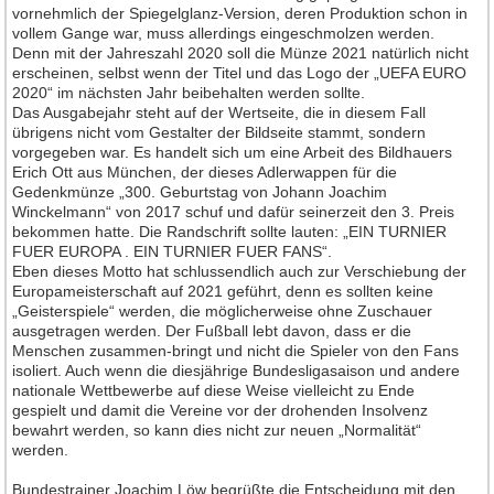
vornehmlich der Spiegelglanz-Version, deren Produktion schon in
vollem Gange war, muss allerdings eingeschmolzen werden.
Denn mit der Jahreszahl 2020 soll die Münze 2021 natürlich nicht
erscheinen, selbst wenn der Titel und das Logo der „UEFA EURO
2020“ im nächsten Jahr beibehalten werden sollte.
Das Ausgabejahr steht auf der Wertseite, die in diesem Fall
übrigens nicht vom Gestalter der Bildseite stammt, sondern
vorgegeben war. Es handelt sich um eine Arbeit des Bildhauers
Erich Ott aus München, der dieses Adlerwappen für die
Gedenkmünze „300. Geburtstag von Johann Joachim
Winckelmann“ von 2017 schuf und dafür seinerzeit den 3. Preis
bekommen hatte. Die Randschrift sollte lauten: „EIN TURNIER
FUER EUROPA . EIN TURNIER FUER FANS“.
Eben dieses Motto hat schlussendlich auch zur Verschiebung der
Europameisterschaft auf 2021 geführt, denn es sollten keine
„Geisterspiele“ werden, die möglicherweise ohne Zuschauer
ausgetragen werden. Der Fußball lebt davon, dass er die
Menschen zusammen-bringt und nicht die Spieler von den Fans
isoliert. Auch wenn die diesjährige Bundesligasaison und andere
nationale Wettbewerbe auf diese Weise vielleicht zu Ende
gespielt und damit die Vereine vor der drohenden Insolvenz
bewahrt werden, so kann dies nicht zur neuen „Normalität“
werden.
Bundestrainer Joachim Löw begrüßte die Entscheidung mit den