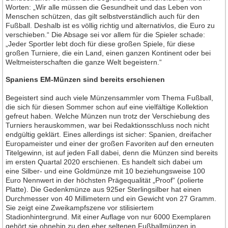
Worten: „Wir alle müssen die Gesundheit und das Leben von
Menschen schützen, das gilt selbstverständlich auch für den
Fußball. Deshalb ist es völlig richtig und alternativlos, die Euro zu
verschieben.“ Die Absage sei vor allem für die Spieler schade:
„Jeder Sportler lebt doch für diese großen Spiele, für diese
großen Turniere, die ein Land, einen ganzen Kontinent oder bei
Weltmeisterschaften die ganze Welt begeistern.“
Spaniens EM-Münzen sind bereits erschienen
Begeistert sind auch viele Münzensammler vom Thema Fußball,
die sich für diesen Sommer schon auf eine vielfältige Kollektion
gefreut haben. Welche Münzen nun trotz der Verschiebung des
Turniers herauskommen, war bei Redaktionsschluss noch nicht
endgültig geklärt. Eines allerdings ist sicher: Spanien, dreifacher
Europameister und einer der großen Favoriten auf den erneuten
Titelgewinn, ist auf jeden Fall dabei, denn die Münzen sind bereits
im ersten Quartal 2020 erschienen. Es handelt sich dabei um
eine Silber- und eine Goldmünze mit 10 beziehungsweise 100
Euro Nennwert in der höchsten Prägequalität „Proof“ (polierte
Platte). Die Gedenkmünze aus 925er Sterlingsilber hat einen
Durchmesser von 40 Millimetern und ein Gewicht von 27 Gramm.
Sie zeigt eine Zweikampfszene vor stilisiertem
Stadionhintergrund. Mit einer Auflage von nur 6000 Exemplaren
gehört sie ohnehin zu den eher seltenen Fußballmünzen in