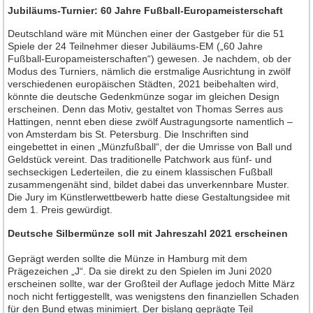
Jahrgang 2016
Jubiläums-Turnier: 60 Jahre Fußball-Europameisterschaft
Jahrgang 2017
Deutschland wäre mit München einer der Gastgeber für die 51
Jahrgang 2018
Spiele der 24 Teilnehmer dieser Jubiläums-EM („60 Jahre
Fußball-Europameisterschaften“) gewesen. Je nachdem, ob der
Jahrgang 2019
Modus des Turniers, nämlich die erstmalige Ausrichtung in zwölf
verschiedenen europäischen Städten, 2021 beibehalten wird,
Jahrgang 2020
könnte die deutsche Gedenkmünze sogar im gleichen Design
Jahrgang 2021
erscheinen. Denn das Motiv, gestaltet von Thomas Serres aus
Hattingen, nennt eben diese zwölf Austragungsorte namentlich –
Jahrgang 2022
von Amsterdam bis St. Petersburg. Die Inschriften sind
eingebettet in einen „Münzfußball“, der die Umrisse von Ball und
Jahrgang 2023
Geldstück vereint. Das traditionelle Patchwork aus fünf- und
Jahrgang 2024
sechseckigen Lederteilen, die zu einem klassischen Fußball
zusammengenäht sind, bildet dabei das unverkennbare Muster.
Jahrgang 2025
Die Jury im Künstlerwettbewerb hatte diese Gestaltungsidee mit
dem 1. Preis gewürdigt.
Jahrgang 2026
Deutsche Silbermünze soll mit Jahreszahl 2021 erscheinen
Leserforum
Geprägt werden sollte die Münze in Hamburg mit dem
Leserservice
Prägezeichen „J“. Da sie direkt zu den Spielen im Juni 2020
Abonnement
erscheinen sollte, war der Großteil der Auflage jedoch Mitte März
noch nicht fertiggestellt, was wenigstens den finanziellen Schaden
Anzeigen
für den Bund etwas minimiert. Der bislang geprägte Teil