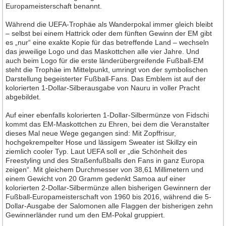
Europameisterschaft benannt.
Während die UEFA-Trophäe als Wanderpokal immer gleich bleibt
– selbst bei einem Hattrick oder dem fünften Gewinn der EM gibt
es „nur“ eine exakte Kopie für das betreffende Land – wechseln
das jeweilige Logo und das Maskottchen alle vier Jahre. Und
auch beim Logo für die erste länderübergreifende Fußball-EM
steht die Trophäe im Mittelpunkt, umringt von der symbolischen
Darstellung begeisterter Fußball-Fans. Das Emblem ist auf der
kolorierten 1-Dollar-Silberausgabe von Nauru in voller Pracht
abgebildet.
Auf einer ebenfalls kolorierten 1-Dollar-Silbermünze von Fidschi
kommt das EM-Maskottchen zu Ehren, bei dem die Veranstalter
dieses Mal neue Wege gegangen sind: Mit Zopffrisur,
hochgekrempelter Hose und lässigem Sweater ist Skillzy ein
ziemlich cooler Typ. Laut UEFA soll er „die Schönheit des
Freestyling und des Straßenfußballs den Fans in ganz Europa
zeigen“. Mit gleichem Durchmesser von 38,61 Millimetern und
einem Gewicht von 20 Gramm gedenkt Samoa auf einer
kolorierten 2-Dollar-Silbermünze allen bisherigen Gewinnern der
Fußball-Europameisterschaft von 1960 bis 2016, während die 5-
Dollar-Ausgabe der Salomonen alle Flaggen der bisherigen zehn
Gewinnerländer rund um den EM-Pokal gruppiert.