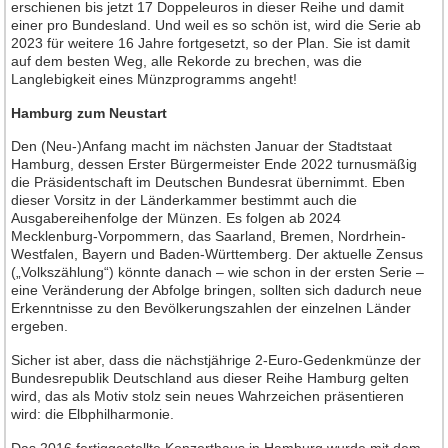
erschienen bis jetzt 17 Doppeleuros in dieser Reihe und damit
einer pro Bundesland. Und weil es so schön ist, wird die Serie ab
Neuheiten 2013
2023 für weitere 16 Jahre fortgesetzt, so der Plan. Sie ist damit
Neuheiten 2012
auf dem besten Weg, alle Rekorde zu brechen, was die
Langlebigkeit eines Münzprogramms angeht!
Neuheiten 2011
Hamburg zum Neustart
Neuheiten 2010
Den (Neu-)Anfang macht im nächsten Januar der Stadtstaat
Neuheiten 2009
Hamburg, dessen Erster Bürgermeister Ende 2022 turnusmäßig
Neuheiten 2008
die Präsidentschaft im Deutschen Bundesrat übernimmt. Eben
dieser Vorsitz in der Länderkammer bestimmt auch die
Neuheiten 2007
Ausgabereihenfolge der Münzen. Es folgen ab 2024
Mecklenburg-Vorpommern, das Saarland, Bremen, Nordrhein-
Neuheiten 2006
Westfalen, Bayern und Baden-Württemberg. Der aktuelle Zensus
Neuheiten 2005
(„Volkszählung“) könnte danach – wie schon in der ersten Serie –
eine Veränderung der Abfolge bringen, sollten sich dadurch neue
Neuheiten 2004
Erkenntnisse zu den Bevölkerungszahlen der einzelnen Länder
ergeben.
Neuheiten 2003
Neuheiten 2002
Sicher ist aber, dass die nächstjährige 2-Euro-Gedenkmünze der
Bundesrepublik Deutschland aus dieser Reihe Hamburg gelten
Heft-Archiv
wird, das als Motiv stolz sein neues Wahrzeichen präsentieren
wird: die Elbphilharmonie.
Jahrgang 2015