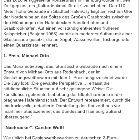
Das 2016 fertiggestellte Konzerthaus in Hamburg wurde mit dem
Jahrgang 2016
Ziel geplant, ein „Kulturdenkmal für alle“ zu schaffen. Das 110
Jahrgang 2017
Meter hohe Gebäude im Stadtteil HafenCity liegt am rechten Ufer
der Norderelbe an der Spitze des Großen Grasbrooks zwischen
Jahrgang 2018
den Mündungen der Hafenbecken Sandtorhafen und
Grasbrookhafen. Auf einen vollständig entkernten früheren
Jahrgang 2019
Kaispeicher (Baujahr 1963) wurde ein moderner Aufbau mit einer
Jahrgang 2020
Glasfassade gesetzt, die an Segel, Wasserwellen, Eisberge oder
einen Quarzkristall erinnert.
Jahrgang 2021
1. Preis: Michael Otto
Jahrgang 2022
Das Münzmotiv zeigt das futuristische Gebäude nach einem
Jahrgang 2023
Entwurf von Michael Otto aus Rodenbach, der im
Jahrgang 2024
Gestaltungswettbewerb mit dem 1. Preis ausgezeichnet wurde.
Die Jury lobt: „Die gewählte Perspektive … erfasst die
Jahrgang 2025
städtebauliche Situation auf sehr gelungene Weise: Die
künstlerisch gekonnte Einbettung der Elbphilharmonie in die
Jahrgang 2026
prägnante Hafenlandschaft. Der Entwurf repräsentiert, durch die
eindrucksvolle, detaillierte Darstellung des Konzertbaus vor
Leserforum
maritimer Stadtszenerie, das Bundesland Hamburg äußerst
überzeugend.“
Leserservice
Abonnement
„Nachrücker“: Carsten Wolff
Anzeigen
Wie üblich bei Designwettbewerben zu deutschen 2-Euro-