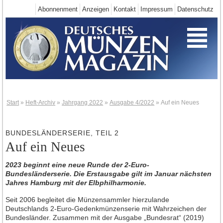
Abonnenment
Anzeigen
Kontakt
Impressum
Datenschutz
Start
Deutschland-Neuheiten
Neuheiten 2025
Neuheiten 2024
Neuheiten 2023
Neuheiten 2022
Start
»
Heft-Archiv
»
Jahrgang 2022
»
Ausgabe 4/2022
»
Auf ein Neues
Neuheiten 2021
Neuheiten 2020
BUNDESLÄNDERSERIE, TEIL 2
Auf ein Neues
Neuheiten 2019
Neuheiten 2018
2023 beginnt eine neue Runde der 2-Euro-
Bundesländerserie. Die Erstausgabe gilt im Januar nächsten
Neuheiten 2017
Jahres Hamburg mit der Elbphilharmonie.
Neuheiten 2016
Seit 2006 begleitet die Münzensammler hierzulande
Neuheiten 2015
Deutschlands 2-Euro-Gedenkmünzenserie mit Wahrzeichen der
Bundesländer. Zusammen mit der Ausgabe „Bundesrat“ (2019)
Neuheiten 2014