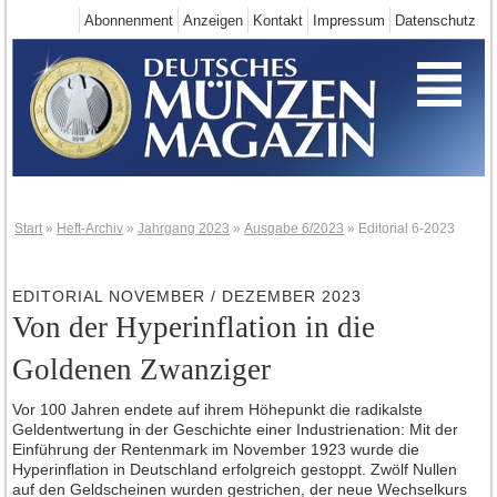
Abonnenment
Anzeigen
Kontakt
Impressum
Datenschutz
Start
Deutschland-Neuheiten
Neuheiten 2025
Neuheiten 2024
Neuheiten 2023
Neuheiten 2022
Start
»
Heft-Archiv
»
Jahrgang 2023
»
Ausgabe 6/2023
»
Editorial 6-2023
Neuheiten 2021
Neuheiten 2020
EDITORIAL NOVEMBER / DEZEMBER 2023
Von der Hyperinflation in die
Neuheiten 2019
Goldenen Zwanziger
Neuheiten 2018
Neuheiten 2017
Vor 100 Jahren endete auf ihrem Höhepunkt die radikalste
Neuheiten 2016
Geldentwertung in der Geschichte einer Industrienation: Mit der
Einführung der Rentenmark im November 1923 wurde die
Neuheiten 2015
Hyperinflation in Deutschland erfolgreich gestoppt. Zwölf Nullen
auf den Geldscheinen wurden gestrichen, der neue Wechselkurs
Neuheiten 2014