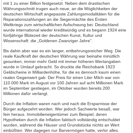
mit 1 zu einer Billion festgesetzt. Neben dem drastischen
Neuheiten 2013
Währungsschnitt trugen auch neue, an die Möglichkeiten der
deutschen Wirtschaft angepasste Zahlungsmodalitäten für die
Neuheiten 2012
Reparationszahlungen an die Siegermächte des Ersten
Weltkriegs zum wirtschaftlichen Aufschwung bei. Deutschland
Neuheiten 2011
wurde international wieder kreditwürdig und es begann 1924 eine
Neuheiten 2010
fünfjährige Blütezeit der deutschen Kunst, Kultur und
Wissenschaft: die „Goldenen Zwanziger Jahre“.
Neuheiten 2009
Bis dahin aber war es ein langer, entbehrungsreicher Weg. Die
Neuheiten 2008
reale Kaufkraft der deutschen Währung war beinahe minütlich
gesunken, immer mehr Geld mit immer höheren Wertangaben
Neuheiten 2007
wurde in Umlauf gebracht. So druckte die Reichsbank 1923
Neuheiten 2006
Geldscheine in Milliardenhöhe, für die es dennoch kaum einen
realen Gegenwert gab. Der Preis für einen Liter Milch war von
Neuheiten 2005
110.000 Mark im August vor 100 Jahren auf acht Millionen Mark
im September gestiegen, im Oktober wurden bereits 200
Neuheiten 2004
Millionen dafür verlangt.
Neuheiten 2003
Durch die Inflation waren nach und nach die Ersparnisse der
Neuheiten 2002
Bürger aufgezehrt worden. Wer jedoch Sachwerte besaß, war
fein heraus. Immobilieneigentümer zum Beispiel, deren
Heft-Archiv
Hypotheken durch die Inflation faktisch vollständig entschuldet
wurden, während die Häuser und Grundstücke nichts an Wert
Jahrgang 2015
einbüßten. Wer dagegen nur Barvermögen hatte, verlor alles.