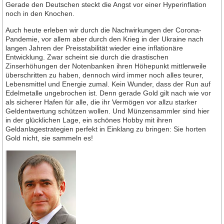
Jahrgang 2016
Gerade den Deutschen steckt die Angst vor einer Hyperinflation
noch in den Knochen.
Jahrgang 2017
Auch heute erleben wir durch die Nachwirkungen der Corona-
Jahrgang 2018
Pandemie, vor allem aber durch den Krieg in der Ukraine nach
Jahrgang 2019
langen Jahren der Preisstabilität wieder eine inflationäre
Entwicklung. Zwar scheint sie durch die drastischen
Jahrgang 2020
Zinserhöhungen der Notenbanken ihren Höhepunkt mittlerweile
überschritten zu haben, dennoch wird immer noch alles teurer,
Jahrgang 2021
Lebensmittel und Energie zumal. Kein Wunder, dass der Run auf
Jahrgang 2022
Edelmetalle ungebrochen ist. Denn gerade Gold gilt nach wie vor
als sicherer Hafen für alle, die ihr Vermögen vor allzu starker
Jahrgang 2023
Geldentwertung schützen wollen. Und Münzensammler sind hier
in der glücklichen Lage, ein schönes Hobby mit ihren
Jahrgang 2024
Geldanlagestrategien perfekt in Einklang zu bringen: Sie horten
Jahrgang 2025
Gold nicht, sie sammeln es!
Jahrgang 2026
Leserforum
Leserservice
Abonnement
Anzeigen