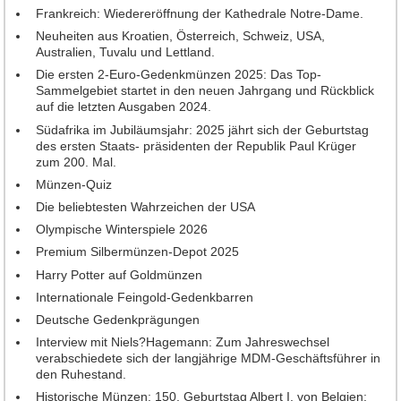
Frankreich: Wiedereröffnung der Kathedrale Notre-Dame.
Neuheiten 2013
Neuheiten aus Kroatien, Österreich, Schweiz, USA,
Neuheiten 2012
Australien, Tuvalu und Lettland.
Die ersten 2-Euro-Gedenkmünzen 2025: Das Top-
Neuheiten 2011
Sammelgebiet startet in den neuen Jahrgang und Rückblick
Neuheiten 2010
auf die letzten Ausgaben 2024.
Südafrika im Jubiläumsjahr: 2025 jährt sich der Geburtstag
Neuheiten 2009
des ersten Staats- präsidenten der Republik Paul Krüger
Neuheiten 2008
zum 200. Mal.
Münzen-Quiz
Neuheiten 2007
Die beliebtesten Wahrzeichen der USA
Neuheiten 2006
Olympische Winterspiele 2026
Neuheiten 2005
Premium Silbermünzen-Depot 2025
Neuheiten 2004
Harry Potter auf Goldmünzen
Neuheiten 2003
Internationale Feingold-Gedenkbarren
Deutsche Gedenkprägungen
Neuheiten 2002
Interview mit Niels?Hagemann: Zum Jahreswechsel
Heft-Archiv
verabschiedete sich der langjährige MDM-Geschäftsführer in
den Ruhestand.
Jahrgang 2015
Historische Münzen: 150. Geburtstag Albert I. von Belgien;