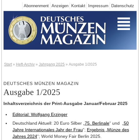
Abonnenment
Anzeigen
Kontakt
Impressum
Datenschutz
Start
Deutschland-Neuheiten
Neuheiten 2025
Neuheiten 2024
Neuheiten 2023
Neuheiten 2022
Start
»
Heft-Archiv
»
Jahrgang 2025
»
Ausgabe 1/2025
Neuheiten 2021
Neuheiten 2020
DEUTSCHES MÜNZEN MAGAZIN
Ausgabe 1/2025
Neuheiten 2019
Neuheiten 2018
Inhaltsverzeichnis der Print-Ausgabe Januar/Februar 2025
Neuheiten 2017
Editorial: Wolfgang Erzinger
Neuheiten 2016
Deutschland Aktuell: 20 Euro Silber „
75. Berlinale
“ und „
50
Jahre Internationales Jahr der Frau
“;
Ergebnis „Münze des
Neuheiten 2015
Jahres 2024
“; World Money Fair Berlin 2025.
Neuheiten 2014