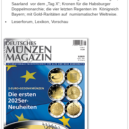
Jahrgang 2016
Saarland vor dem „Tag X“; Kronen für die Habsburger
Doppelmonarchie; die vier letzten Regenten im Königreich
Jahrgang 2017
Bayern; mit Gold-Raritäten auf numismatischer Weltreise.
Jahrgang 2018
Leserforum, Lexikon, Vorschau
Jahrgang 2019
Jahrgang 2020
Jahrgang 2021
Jahrgang 2022
Jahrgang 2023
Jahrgang 2024
Jahrgang 2025
Jahrgang 2026
Leserforum
Leserservice
Abonnement
Anzeigen