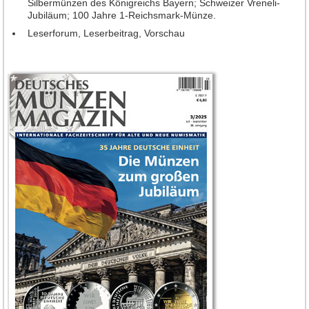
Silbermünzen des Königreichs Bayern; Schweizer Vreneli-
Jahrgang 2016
Jubiläum; 100 Jahre 1-Reichsmark-Münze.
Jahrgang 2017
Leserforum, Leserbeitrag, Vorschau
Jahrgang 2018
Jahrgang 2019
Jahrgang 2020
Jahrgang 2021
Jahrgang 2022
Jahrgang 2023
Jahrgang 2024
Jahrgang 2025
Jahrgang 2026
Leserforum
Leserservice
Abonnement
Anzeigen