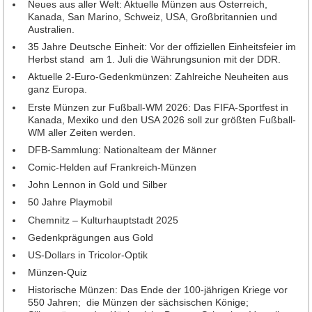
Neues aus aller Welt: Aktuelle Münzen aus Österreich,
Kanada, San Marino, Schweiz, USA, Großbritannien und
Neuheiten 2013
Australien.
Neuheiten 2012
35 Jahre Deutsche Einheit: Vor der offiziellen Einheitsfeier im
Herbst stand am 1. Juli die Währungsunion mit der DDR.
Neuheiten 2011
Aktuelle 2-Euro-Gedenkmünzen: Zahlreiche Neuheiten aus
Neuheiten 2010
ganz Europa.
Neuheiten 2009
Erste Münzen zur Fußball-WM 2026: Das FIFA-Sportfest in
Kanada, Mexiko und den USA 2026 soll zur größten Fußball-
Neuheiten 2008
WM aller Zeiten werden.
Neuheiten 2007
DFB-Sammlung: Nationalteam der Männer
Neuheiten 2006
Comic-Helden auf Frankreich-Münzen
John Lennon in Gold und Silber
Neuheiten 2005
50 Jahre Playmobil
Neuheiten 2004
Chemnitz – Kulturhauptstadt 2025
Neuheiten 2003
Gedenkprägungen aus Gold
Neuheiten 2002
US-Dollars in Tricolor-Optik
Münzen-Quiz
Heft-Archiv
Historische Münzen: Das Ende der 100-jährigen Kriege vor
Jahrgang 2015
550 Jahren; die Münzen der sächsischen Könige;