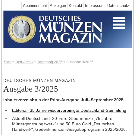
Abonnenment
Anzeigen
Kontakt
Impressum
Datenschutz
Start
Deutschland-Neuheiten
Neuheiten 2025
Neuheiten 2024
Neuheiten 2023
Neuheiten 2022
Start
»
Heft-Archiv
»
Jahrgang 2025
»
Ausgabe 3/2025
Neuheiten 2021
Neuheiten 2020
DEUTSCHES MÜNZEN MAGAZIN
Ausgabe 3/2025
Neuheiten 2019
Neuheiten 2018
Inhaltsverzeichnis der Print-Ausgabe Juli–September 2025
Neuheiten 2017
Editorial: 35 Jahre wiedervereinigte Deutschland-Sammlung
Neuheiten 2016
Aktuell Deutschland: 20-Euro-Silbermünze „75 Jahre
Müttergenesungswerk“ und 50 Euro Gold „Deutsches
Neuheiten 2015
Handwerk“; Gedenkmünzen-Ausgabeprogramm 2025/2026.
Neuheiten 2014